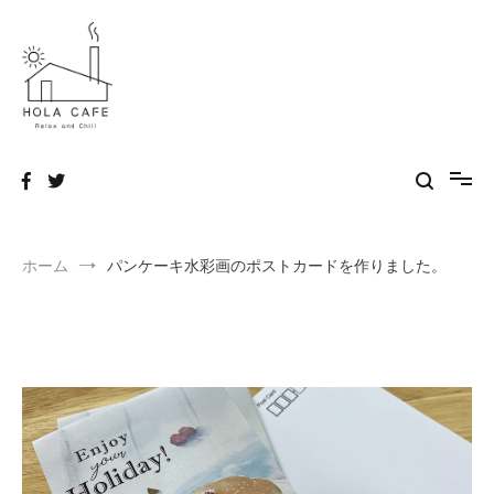
コ
ン
テ
ン
ツ
へ
hola!designer's life blog
ス
キ
ッ
プ
ホーム
パンケーキ水彩画のポストカードを作りました。