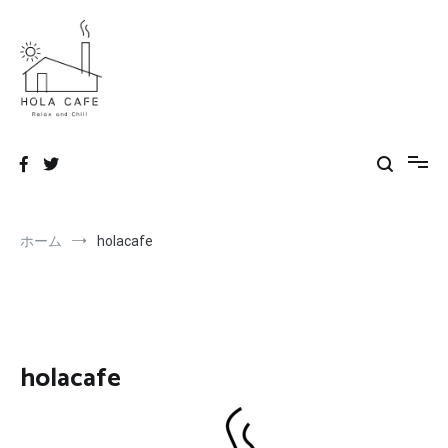
コ
ン
テ
ン
ツ
へ
hola!designer's life blog
ス
キ
ッ
プ
ホーム
holacafe
holacafe