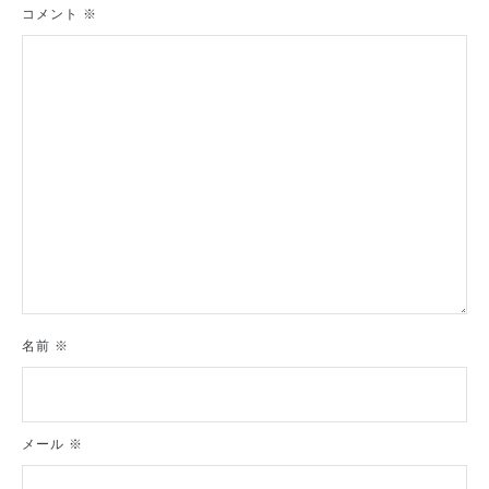
シ
コメント
※
ョ
ン
名前
※
メール
※